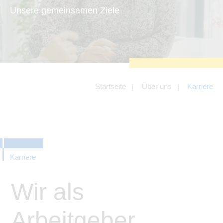
zu sichern.
Unsere gemeinsamen Ziele
Tracking- und Targeting-Cookies
Diese Cookies sind erforderlich, um
unsere Website auf Ihre Bedürfnisse hin
zu optimieren. Hierzu gehört eine
bedarfsgerechte Gestaltung und
fortlaufende Verbesserung unseres
Angebotes einschließlich der
Verknüpfung zu Social-Media-
Angeboten von z.B. Facebook und
Startseite
Über uns
Karriere
LinkedIn.
Betreibercookies
Diese Cookies sind erforderlich, um z.B.
Google Maps zu nutzen oder
eingebettete Videos abspielen zu
können.
Karriere
Wir als
Arbeitgeber