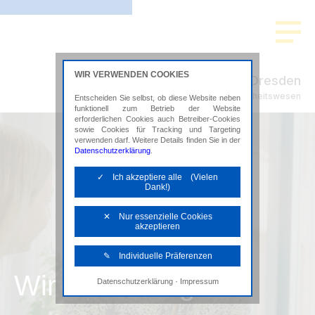
WIR VERWENDEN COOKIES
ADMEDIO Dresden
Steuerberatung im Gesundheitswesen
Entscheiden Sie selbst, ob diese Website neben
funktionell zum Betrieb der Website
erforderlichen Cookies auch Betreiber-Cookies
sowie Cookies für Tracking und Targeting
verwenden darf. Weitere Details finden Sie in der
Datenschutzerklärung
.
✓ Ich akzeptiere alle (Vielen
Dank!)
✕ Nur essenzielle Cookies
akzeptieren
✎ Individuelle Präferenzen
Wir als Arbeitgeber
·
Datenschutzerklärung
Impressum
Notwendige Cookies
Diese Cookies sind erforderlich, um die
grundlegende Funktionalität der Website