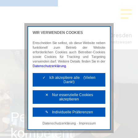
WIR VERWENDEN COOKIES
ADMEDIO Dresden
Steuerberatung im Gesundheitswesen
Entscheiden Sie selbst, ob diese Website neben
funktionell zum Betrieb der Website
erforderlichen Cookies auch Betreiber-Cookies
sowie Cookies für Tracking und Targeting
verwenden darf. Weitere Details finden Sie in der
Datenschutzerklärung
.
✓ Ich akzeptiere alle (Vielen
Dank!)
✕ Nur essenzielle Cookies
akzeptieren
Persönlich,
✎ Individuelle Präferenzen
·
Datenschutzerklärung
Impressum
Notwendige Cookies
kompetent
Diese Cookies sind erforderlich, um die
grundlegende Funktionalität der Website