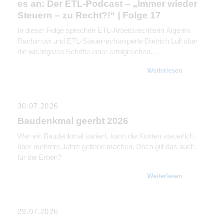
es an: Der ETL-Podcast – „Immer wieder
Steuern – zu Recht?!“ | Folge 17
In dieser Folge sprechen ETL-Arbeitsrechtlerin Aigerim
Rachimow und ETL-Steuerrechtexperte Dietrich Loll über
die wichtigsten Schritte einer erfolgreichen
Unternehmensnachfolge. Sie erklären, warum
Weiterlesen
Kommunikation genauso wichtig ist wie rechtliche und
steuerliche Gestaltung.
30.07.2026
Baudenkmal geerbt 2026
Wer ein Baudenkmal saniert, kann die Kosten steuerlich
über mehrere Jahre geltend machen. Doch gilt das auch
für die Erben?
Weiterlesen
29.07.2026