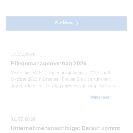
Alle News
18.05.2026
Pflegemanagementtag 2026
SAVE the DATE: Pflegemanagementtag 2026 am 8.
Oktober 2026 in Dresden! Freuen Sie sich auf einen
abwechslungsreichen Tag mit wertvollen Impulsen aus
der Praxis. Wir greifen die Themen auf, die die Pflege
Weiterlesen
aktuell bewegen, und geben Einblicke, die Sie direkt
mitnehmen können.
31.07.2026
Unternehmensnachfolge: Darauf kommt