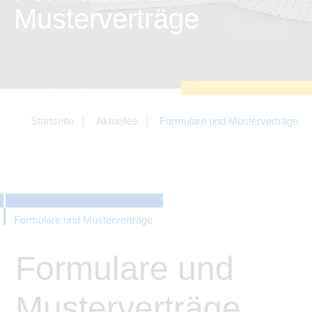
zu sichern.
Musterverträge
Tracking- und Targeting-Cookies
Diese Cookies sind erforderlich, um
unsere Website auf Ihre Bedürfnisse hin
zu optimieren. Hierzu gehört eine
bedarfsgerechte Gestaltung und
fortlaufende Verbesserung unseres
Angebotes einschließlich der
Verknüpfung zu Social-Media-
Angeboten von z.B. Facebook und
Startseite
Aktuelles
Formulare und Musterverträge
LinkedIn.
Betreibercookies
Diese Cookies sind erforderlich, um z.B.
Google Maps zu nutzen oder
eingebettete Videos abspielen zu
können.
Formulare und Musterverträge
Formulare und
Musterverträge