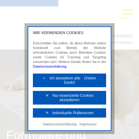
WIR VERWENDEN COOKIES
ADMEDIO Dresden
Steuerberatung im Gesundheitswesen
Entscheiden Sie selbst, ob diese Website neben
funktionell zum Betrieb der Website
erforderlichen Cookies auch Betreiber-Cookies
sowie Cookies für Tracking und Targeting
verwenden darf. Weitere Details finden Sie in der
Datenschutzerklärung
.
✓ Ich akzeptiere alle (Vielen
Dank!)
✕ Nur essenzielle Cookies
akzeptieren
✎ Individuelle Präferenzen
·
Datenschutzerklärung
Impressum
Notwendige Cookies
Formulare und
Diese Cookies sind erforderlich, um die
grundlegende Funktionalität der Website