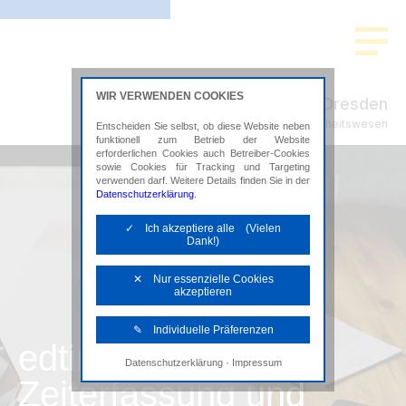
WIR VERWENDEN COOKIES
ADMEDIO Dresden
Steuerberatung im Gesundheitswesen
Entscheiden Sie selbst, ob diese Website neben
funktionell zum Betrieb der Website
erforderlichen Cookies auch Betreiber-Cookies
sowie Cookies für Tracking und Targeting
verwenden darf. Weitere Details finden Sie in der
Datenschutzerklärung
.
✓ Ich akzeptiere alle (Vielen
Dank!)
✕ Nur essenzielle Cookies
akzeptieren
✎ Individuelle Präferenzen
edtime
·
Datenschutzerklärung
Impressum
Notwendige Cookies
Zeiterfassung und
Diese Cookies sind erforderlich, um die
grundlegende Funktionalität der Website