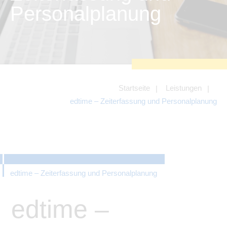
zu sichern.
Personalplanung
Tracking- und Targeting-Cookies
Diese Cookies sind erforderlich, um
unsere Website auf Ihre Bedürfnisse hin
zu optimieren. Hierzu gehört eine
bedarfsgerechte Gestaltung und
fortlaufende Verbesserung unseres
Angebotes einschließlich der
Verknüpfung zu Social-Media-
Angeboten von z.B. Facebook und
Startseite
Leistungen
LinkedIn.
edtime – Zeiterfassung und Personalplanung
Betreibercookies
Diese Cookies sind erforderlich, um z.B.
Google Maps zu nutzen oder
eingebettete Videos abspielen zu
können.
edtime – Zeiterfassung und Personalplanung
edtime –