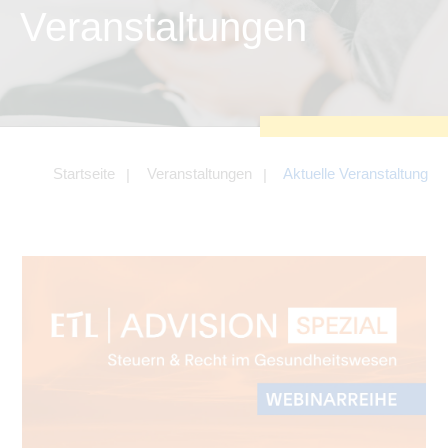
zu sichern.
Veranstaltungen
Tracking- und Targeting-Cookies
Diese Cookies sind erforderlich, um
unsere Website auf Ihre Bedürfnisse hin
zu optimieren. Hierzu gehört eine
bedarfsgerechte Gestaltung und
fortlaufende Verbesserung unseres
Angebotes einschließlich der
Verknüpfung zu Social-Media-
Angeboten von z.B. Facebook und
Startseite
Veranstaltungen
Aktuelle Veranstaltung
LinkedIn.
Betreibercookies
Diese Cookies sind erforderlich, um z.B.
Google Maps zu nutzen oder
eingebettete Videos abspielen zu
können.