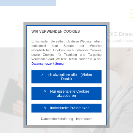
WIR VERWENDEN COOKIES
ADMEDIO Dres
Steuerberatung im Gesundheitsw
Entscheiden Sie selbst, ob diese Website neben
funktionell zum Betrieb der Website
erforderlichen Cookies auch Betreiber-Cookies
sowie Cookies für Tracking und Targeting
verwenden darf. Weitere Details finden Sie in der
Datenschutzerklärung
.
✓ Ich akzeptiere alle (Vielen
Dank!)
✕ Nur essenzielle Cookies
akzeptieren
✎ Individuelle Präferenzen
·
Datenschutzerklärung
Impressum
Notwendige Cookies
Diese Cookies sind erforderlich, um die
grundlegende Funktionalität der Website