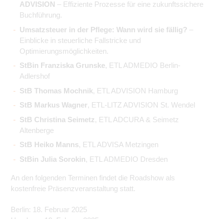
ADVISION
– Effiziente Prozesse für eine zukunftssichere
Buchführung.
Umsatzsteuer in der Pflege: Wann wird sie fällig?
–
Einblicke in steuerliche Fallstricke und
Optimierungsmöglichkeiten.
StBin Franziska Grunske
, ETL ADMEDIO Berlin-
Adlershof
StB Thomas Mochnik
, ETL ADVISION Hamburg
StB Markus Wagner
, ETL-LITZ ADVISION St. Wendel
StB Christina Seimetz
, ETL ADCURA & Seimetz
Altenberge
StB Heiko Manns
, ETL ADVISA Metzingen
StBin Julia Sorokin
, ETL ADMEDIO Dresden
An den folgenden Terminen findet die Roadshow als
kostenfreie Präsenzveranstaltung statt.
Berlin: 18. Februar 2025