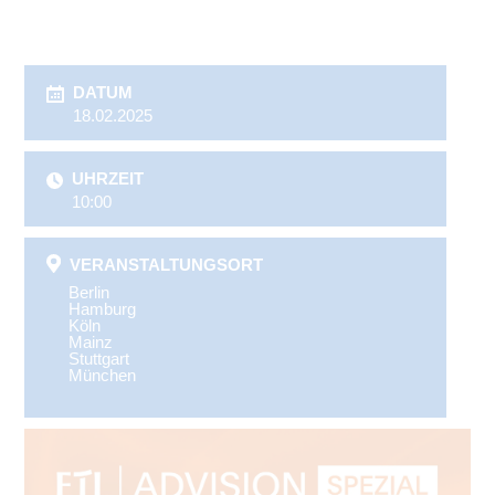
DATUM
18.02.2025
UHRZEIT
10:00
VERANSTALTUNGSORT
Berlin
Hamburg
Köln
Mainz
Stuttgart
München