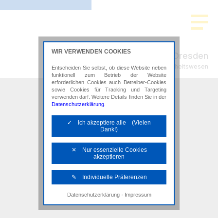
WIR VERWENDEN COOKIES
ADMEDIO Dresden
Steuerberatung im Gesundheitswesen
Entscheiden Sie selbst, ob diese Website neben
funktionell zum Betrieb der Website
erforderlichen Cookies auch Betreiber-Cookies
sowie Cookies für Tracking und Targeting
verwenden darf. Weitere Details finden Sie in der
Datenschutzerklärung
.
✓ Ich akzeptiere alle (Vielen
Dank!)
✕ Nur essenzielle Cookies
akzeptieren
✎ Individuelle Präferenzen
·
Datenschutzerklärung
Impressum
Notwendige Cookies
Diese Cookies sind erforderlich, um die
grundlegende Funktionalität der Website