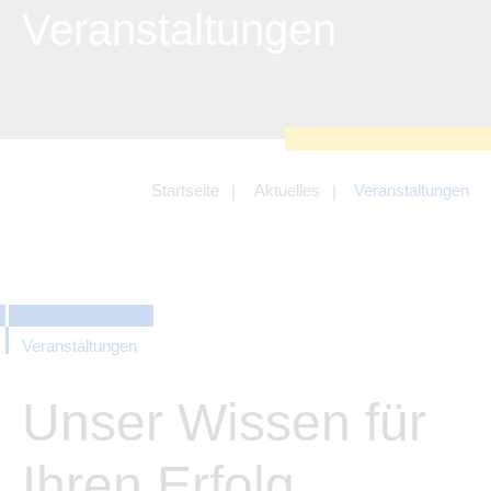
zu sichern.
Veranstaltungen
Tracking- und Targeting-Cookies
Diese Cookies sind erforderlich, um
unsere Website auf Ihre Bedürfnisse hin
zu optimieren. Hierzu gehört eine
bedarfsgerechte Gestaltung und
fortlaufende Verbesserung unseres
Angebotes einschließlich der
Verknüpfung zu Social-Media-
Angeboten von z.B. Facebook und
Startseite
Aktuelles
Veranstaltungen
LinkedIn.
Betreibercookies
Diese Cookies sind erforderlich, um z.B.
Google Maps zu nutzen oder
eingebettete Videos abspielen zu
können.
Veranstaltungen
Unser Wissen für
Ihren Erfolg